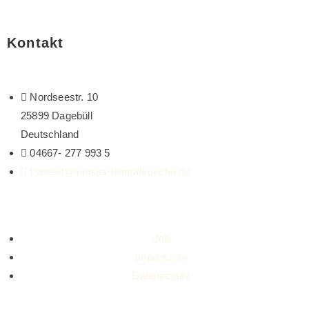
Kontakt
Nordseestr. 10
25899 Dagebüll
Deutschland
04667- 277 993 5
kontakt@louisas-heimatkueche.de
Job
Impressum
Datenschutz